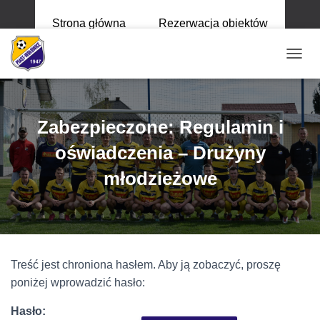
Strona główna
Rezerwacja obiektów
P
R
Z
E
Ł
Zabezpieczone: Regulamin i
Ą
C
oświadczenia – Drużyny
Z
N
młodzieżowe
A
W
I
G
A
C
Treść jest chroniona hasłem. Aby ją zobaczyć, proszę
J
Ę
poniżej wprowadzić hasło:
Hasło: