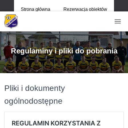
Strona główna
Rezerwacja obiektów
P
R
Z
E
Ł
Regulaminy i pliki do pobrania
Ą
C
Z
N
A
W
I
Pliki i dokumenty
G
A
ogólnodostępne
C
J
Ę