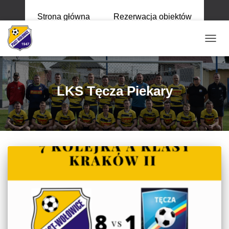
Strona główna
Rezerwacja obiektów
PRZE
NAWI
LKS Tęcza Piekary