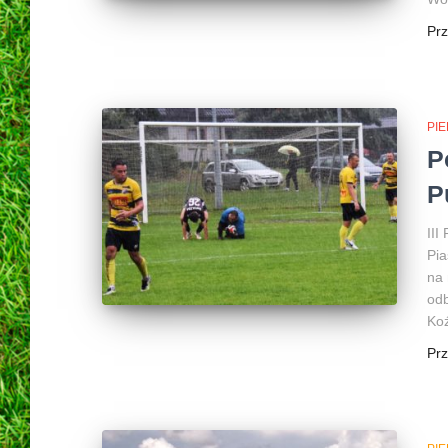
Pr
PI
P
P
III
Pia
na 
odb
Koź
Pr