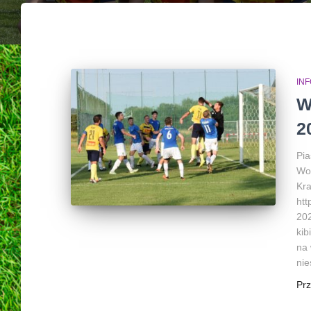
INF
W
2
Pia
Wo
Kra
htt
20
kib
na 
nie
Pr