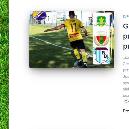
INF
G
p
p
„Za
Zes
prz
Je
sys
sie
se
Cz
Pr