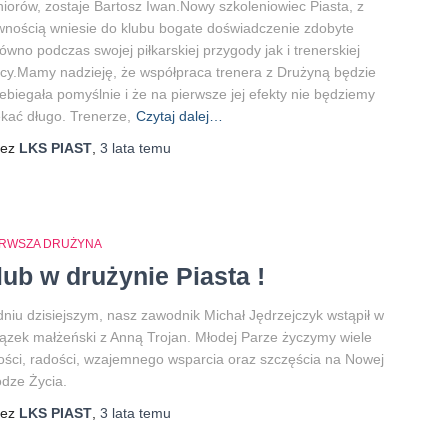
iorów, zostaje Bartosz Iwan.Nowy szkoleniowiec Piasta, z
nością wniesie do klubu bogate doświadczenie zdobyte
ówno podczas swojej piłkarskiej przygody jak i trenerskiej
cy.Mamy nadzieję, że współpraca trenera z Drużyną będzie
ebiegała pomyślnie i że na pierwsze jej efekty nie będziemy
kać długo. Trenerze,
Czytaj dalej…
zez
LKS PIAST
,
3 lata
temu
ERWSZA DRUŻYNA
lub w drużynie Piasta !
niu dzisiejszym, nasz zawodnik Michał Jędrzejczyk wstąpił w
ązek małżeński z Anną Trojan. Młodej Parze życzymy wiele
ości, radości, wzajemnego wsparcia oraz szczęścia na Nowej
dze Życia.
zez
LKS PIAST
,
3 lata
temu