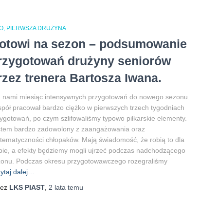
O
PIERWSZA DRUŻYNA
otowi na sezon – podsumowanie
rzygotowań drużyny seniorów
rzez trenera Bartosza Iwana.
 nami miesiąc intensywnych przygotowań do nowego sezonu.
pół pracował bardzo ciężko w pierwszych trzech tygodniach
ygotowań, po czym szlifowaliśmy typowo piłkarskie elementy.
stem bardzo zadowolony z zaangażowania oraz
tematyczności chłopaków. Mają świadomość, że robią to dla
bie, a efekty będziemy mogli ujrzeć podczas nadchodzącego
zonu. Podczas okresu przygotowawczego rozegraliśmy
ytaj dalej…
zez
LKS PIAST
,
2 lata
temu