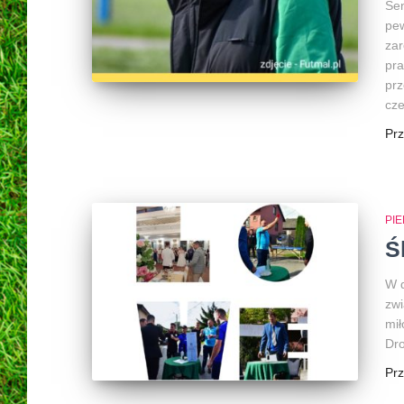
Sen
pew
zar
pra
prz
cze
Pr
PI
Ś
W d
zwi
mił
Dro
Pr