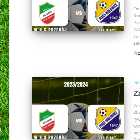
Od
Kr
Prz
WKS
za 
za
Pr
INF
Z
W n
202
ryw
wyc
pod
Wol