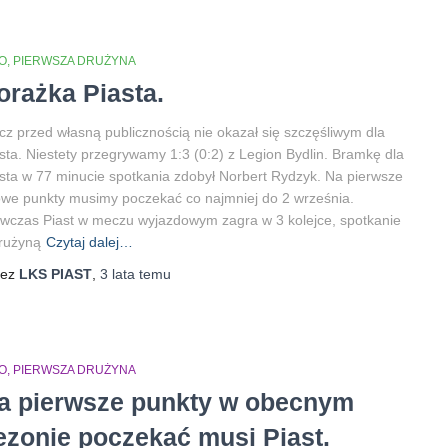
O
PIERWSZA DRUŻYNA
orażka Piasta.
z przed własną publicznością nie okazał się szczęśliwym dla
sta. Niestety przegrywamy 1:3 (0:2) z Legion Bydlin. Bramkę dla
sta w 77 minucie spotkania zdobył Norbert Rydzyk. Na pierwsze
owe punkty musimy poczekać co najmniej do 2 września.
czas Piast w meczu wyjazdowym zagra w 3 kolejce, spotkanie
rużyną
Czytaj dalej…
zez
LKS PIAST
,
3 lata
temu
O
PIERWSZA DRUŻYNA
a pierwsze punkty w obecnym
ezonie poczekać musi Piast.