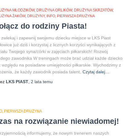
UŻYNA MŁODZIKÓW
DRUŻYNA ORLIKÓW
DRUŻYNA SKRZATÓW
UŻYNA ŻAKÓW
DRUŻYNY
INFO
PIERWSZA DRUŻYNA
ołącz do rodziny Piasta!
 zwlekaj i zapewnij swojemu dziecku miejsce w LKS Piast
owice już dziś i korzystaj z licznych korzyści wynikających z
iału Twojego syna/córki w zajęciach piłkarskich! Rozwój
dego zawodnika W treningach może brać udział każde dziecko
 względu na posiadane umiejętności piłkarskie. Wychodzimy z
ożenia, że każdy zawodnik posiada talent,
Czytaj dalej…
zez
LKS PIAST
,
2 lata
temu
O
PIERWSZA DRUŻYNA
zas na rozwiązanie niewiadomej!
rzyjemnością informujemy, że nowym trenerem naszych