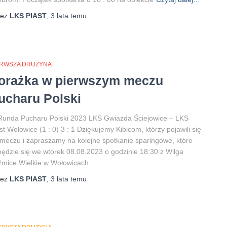
zez
LKS PIAST
,
3 lata
temu
ERWSZA DRUŻYNA
orażka w pierwszym meczu
ucharu Polski
 Runda Pucharu Polski 2023 LKS Gwiazda Ściejowice – LKS
st Wołowice (1 : 0) 3 : 1 Dziękujemy Kibicom, którzy pojawili się
meczu i zapraszamy na kolejne spotkanie sparingowe, które
ędzie się we wtorek 08.08.2023 o godzinie 18:30 z Wilga
mice Wielkie w Wołowicach.
zez
LKS PIAST
,
3 lata
temu