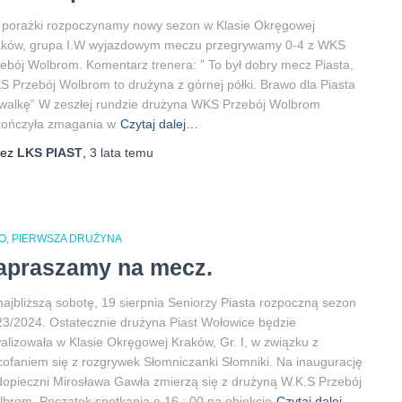
 porażki rozpoczynamy nowy sezon w Klasie Okręgowej
aków, grupa I.W wyjazdowym meczu przegrywamy 0-4 z WKS
ebój Wolbrom. Komentarz trenera: ” To był dobry mecz Piasta,
 Przebój Wolbrom to drużyna z górnej półki. Brawo dla Piasta
walkę” W zeszłej rundzie drużyna WKS Przebój Wolbrom
kończyła zmagania w
Czytaj dalej…
zez
LKS PIAST
,
3 lata
temu
O
PIERWSZA DRUŻYNA
apraszamy na mecz.
ajbliższą sobotę, 19 sierpnia Seniorzy Piasta rozpoczną sezon
3/2024. Ostatecznie drużyna Piast Wołowice będzie
alizowała w Klasie Okręgowej Kraków, Gr. I, w związku z
ofaniem się z rozgrywek Słomniczanki Słomniki. Na inaugurację
opieczni Mirosława Gawła zmierzą się z drużyną W.K.S Przebój
brom. Początek spotkania o 16 : 00 na obiekcie
Czytaj dalej…