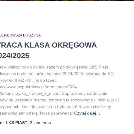
O
PIERWSZA DRUŻYNA
RACA KLASA OKRĘGOWA
024/2025
st – walczymy do końca, razem po zwycięstwo! LKS Piast
łowice w nadchodzącym sezonie 2024/2025 powraca do KO
ków Gr.II MZPN! link do tabeli:
ps://www.mzpnkrakow.pl/terminarze/2024-
25/seniorzy/ko_krakow_2_mzpn/ Zapraszamy serdecznie
iców na wszystkie mecze, zarówno te rozgrywane u siebie, jak i
wyjazdach. Do zobaczenia na trybunach! Razem stwórzmy
samowitą atmosferę, która poprowadzi
Czytaj dalej…
zez
LKS PIAST
,
2 lata
temu