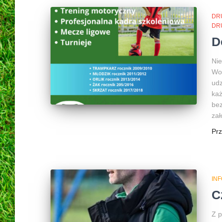
DR
DR
D
Nie
Woł
udz
każ
bez
zał
Pr
INF
C
Z p