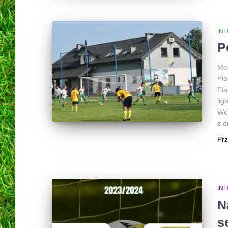
INF
P
Mec
Pia
Pia
lig
Wów
z d
Pr
INF
N
s