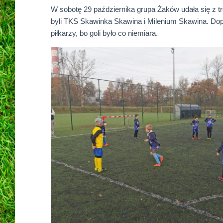
W sobotę 29 października grupa Żaków udała się z 
byli TKS Skawinka Skawina i Milenium Skawina. Dopi
piłkarzy, bo goli było co niemiara.