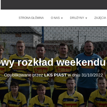
STRONA GŁÓWNA
O NAS
DRUŻYNY
ZAJĘCIA
owy rozkład weekendu 
Opublikowane przez
LKS PIAST
w dniu
31/10/2022