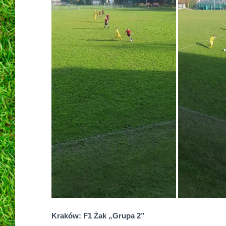
Kraków: F1 Żak „Grupa 2”