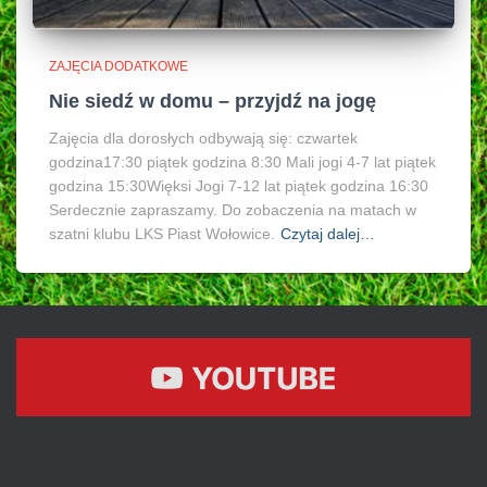
ZAJĘCIA DODATKOWE
Nie siedź w domu – przyjdź na jogę
Zajęcia dla dorosłych odbywają się: czwartek
godzina17:30 piątek godzina 8:30 Mali jogi 4-7 lat piątek
godzina 15:30Więksi Jogi 7-12 lat piątek godzina 16:30
Serdecznie zapraszamy. Do zobaczenia na matach w
szatni klubu LKS Piast Wołowice.
Czytaj dalej…