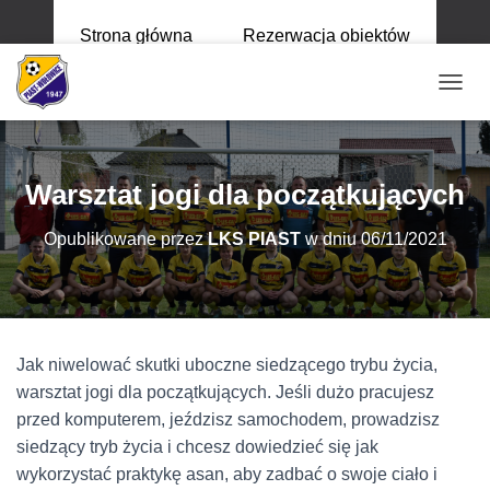
Strona główna
Rezerwacja obiektów
P
R
Z
E
Ł
Warsztat jogi dla początkujących
Ą
C
Opublikowane przez
LKS PIAST
w dniu
06/11/2021
Z
N
A
W
I
G
Jak niwelować skutki uboczne siedzącego trybu życia,
A
C
warsztat jogi dla początkujących. Jeśli dużo pracujesz
J
przed komputerem, jeździsz samochodem, prowadzisz
Ę
siedzący tryb życia i chcesz dowiedzieć się jak
wykorzystać praktykę asan, aby zadbać o swoje ciało i