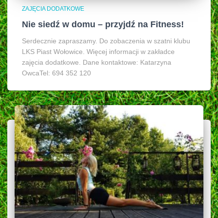
ZAJĘCIA DODATKOWE
Nie siedź w domu – przyjdź na Fitness!
Serdecznie zapraszamy. Do zobaczenia w szatni klubu
LKS Piast Wołowice. Więcej informacji w zakładce
zajęcia dodatkowe. Dane kontaktowe: Katarzyna
OwcaTel: 694 352 120