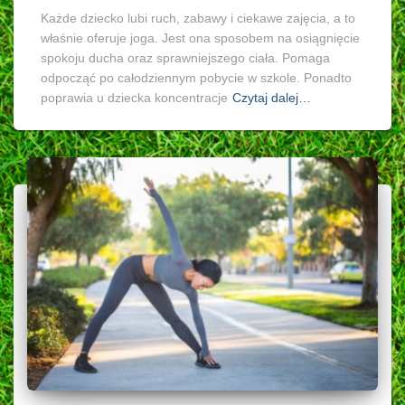
Każde dziecko lubi ruch, zabawy i ciekawe zajęcia, a to
właśnie oferuje joga. Jest ona sposobem na osiągnięcie
spokoju ducha oraz sprawniejszego ciała. Pomaga
odpocząć po całodziennym pobycie w szkole. Ponadto
poprawia u dziecka koncentracje
Czytaj dalej…