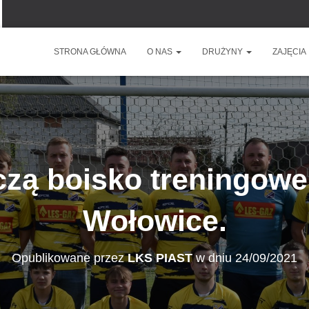
STRONA GŁÓWNA
O NAS
DRUŻYNY
ZAJĘCIA
zczą boisko treningowe
Wołowice.
Opublikowane przez
LKS PIAST
w dniu
24/09/2021