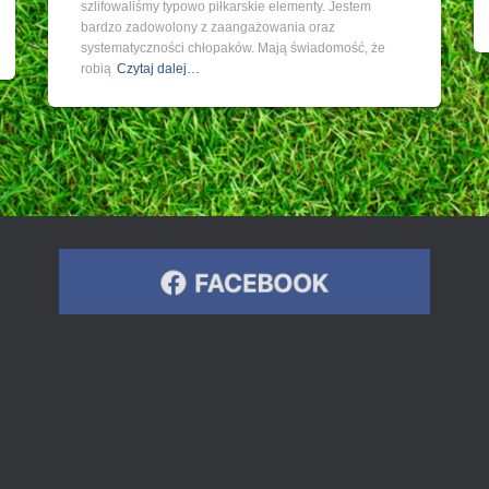
szlifowaliśmy typowo piłkarskie elementy. Jestem
bardzo zadowolony z zaangażowania oraz
systematyczności chłopaków. Mają świadomość, że
robią
Czytaj dalej…