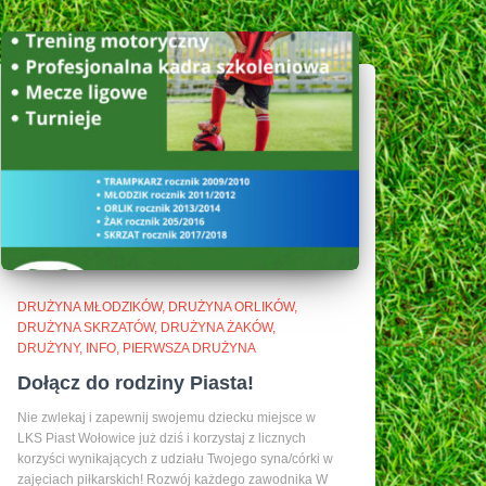
DRUŻYNA MŁODZIKÓW
DRUŻYNA ORLIKÓW
DRUŻYNA SKRZATÓW
DRUŻYNA ŻAKÓW
DRUŻYNY
INFO
PIERWSZA DRUŻYNA
Dołącz do rodziny Piasta!
Nie zwlekaj i zapewnij swojemu dziecku miejsce w
LKS Piast Wołowice już dziś i korzystaj z licznych
korzyści wynikających z udziału Twojego syna/córki w
zajęciach piłkarskich! Rozwój każdego zawodnika W