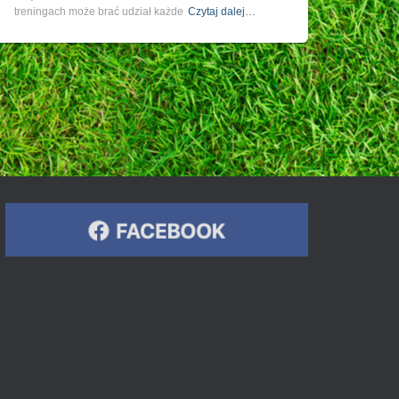
treningach może brać udział każde
Czytaj dalej…