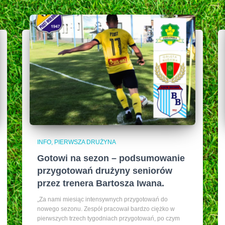
INFO
PIERWSZA DRUŻYNA
Gotowi na sezon – podsumowanie
przygotowań drużyny seniorów
przez trenera Bartosza Iwana.
„Za nami miesiąc intensywnych przygotowań do
nowego sezonu. Zespół pracował bardzo ciężko w
pierwszych trzech tygodniach przygotowań, po czym