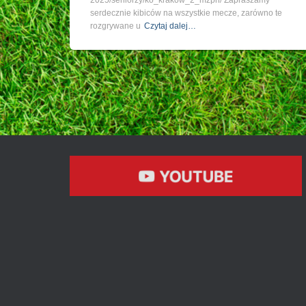
2025/seniorzy/ko_krakow_2_mzpn/ Zapraszamy
serdecznie kibiców na wszystkie mecze, zarówno te
rozgrywane u
Czytaj dalej…