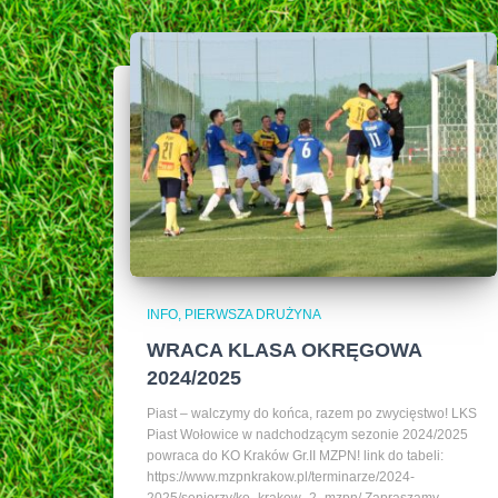
INFO
PIERWSZA DRUŻYNA
WRACA KLASA OKRĘGOWA
2024/2025
Piast – walczymy do końca, razem po zwycięstwo! LKS
Piast Wołowice w nadchodzącym sezonie 2024/2025
powraca do KO Kraków Gr.II MZPN! link do tabeli:
https://www.mzpnkrakow.pl/terminarze/2024-