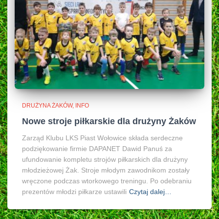
DRUŻYNA ŻAKÓW
INFO
Nowe stroje piłkarskie dla drużyny Żaków
Zarząd Klubu LKS Piast Wołowice składa serdeczne
podziękowanie firmie DAPANET Dawid Panuś za
ufundowanie kompletu strojów piłkarskich dla drużyny
młodzieżowej Żak. Stroje młodym zawodnikom zostały
wręczone podczas wtorkowego treningu. Po odebraniu
prezentów młodzi piłkarze ustawili
Czytaj dalej…