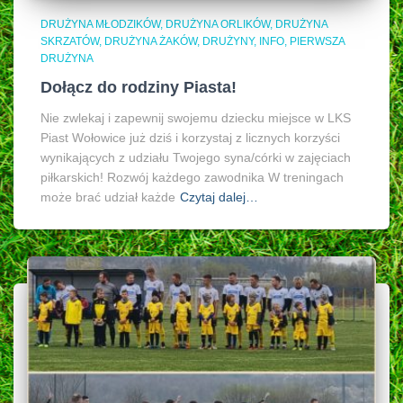
DRUŻYNA MŁODZIKÓW
DRUŻYNA ORLIKÓW
DRUŻYNA
SKRZATÓW
DRUŻYNA ŻAKÓW
DRUŻYNY
INFO
PIERWSZA
DRUŻYNA
Dołącz do rodziny Piasta!
Nie zwlekaj i zapewnij swojemu dziecku miejsce w LKS
Piast Wołowice już dziś i korzystaj z licznych korzyści
wynikających z udziału Twojego syna/córki w zajęciach
piłkarskich! Rozwój każdego zawodnika W treningach
może brać udział każde
Czytaj dalej…