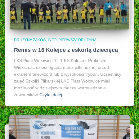
DRUŻYNA ŻAKÓW
INFO
PIERWSZA DRUŻYNA
Remis w 16 Kolejce z eskortą dziecięcą
LKS Piast Wołowice 1 : 1 KS Kolejarz-Prokocim
Większość dzieci ogląda mecz piłki nożnej przed
ekranem telewizora lub z wysokości trybun. Uczestnicy
zajęć Szkółki Piłkarskiej LKS Piast Wołowice mieli
możliwość w dzisiejszym meczu wprowadzania
zawodników
Czytaj dalej…