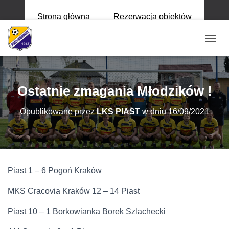
Strona główna
Rezerwacja obiektów
P
R
Z
E
Ł
Ostatnie zmagania Młodzików !
Ą
C
Opublikowane przez
LKS PIAST
w dniu
16/09/2021
Z
N
A
W
I
G
Piast 1 – 6 Pogoń Kraków
A
C
MKS Cracovia Kraków 12 – 14 Piast
J
Ę
Piast 10 – 1 Borkowianka Borek Szlachecki