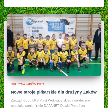
DRUŻYNA ŻAKÓW
INFO
Nowe stroje piłkarskie dla drużyny Żaków
Zarząd Klubu LKS Piast Wołowice składa serdeczne
podziękowanie firmie DAPANET Dawid Panuś za