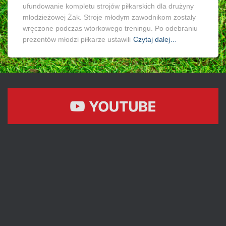
ufundowanie kompletu strojów piłkarskich dla drużyny
młodzieżowej Żak. Stroje młodym zawodnikom zostały
wręczone podczas wtorkowego treningu. Po odebraniu
prezentów młodzi piłkarze ustawili
Czytaj dalej…