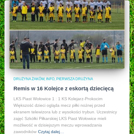
DRUŻYNA ŻAKÓW
INFO
PIERWSZA DRUŻYNA
Remis w 16 Kolejce z eskortą dziecięcą
LKS Piast Wołowice 1 : 1 KS Kolejarz-Prokocim
Większość dzieci ogląda mecz piłki nożnej przed
ekranem telewizora lub z wysokości trybun. Uczestnicy
zajęć Szkółki Piłkarskiej LKS Piast Wołowice mieli
możliwość w dzisiejszym meczu wprowadzania
zawodników
Czytaj dalej…