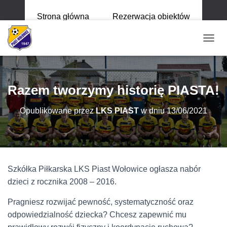
Strona główna
Rezerwacja obiektów
P
R
Z
E
Ł
Razem tworzymy historię PIASTA!
Ą
C
Opublikowane przez
LKS PIAST
w dniu
13/06/2021
Z
N
A
W
I
G
Szkółka Piłkarska LKS Piast Wołowice ogłasza nabór
A
C
dzieci z rocznika 2008 – 2016.
J
Ę
Pragniesz rozwijać pewność, systematyczność oraz
odpowiedzialność dziecka? Chcesz zapewnić mu