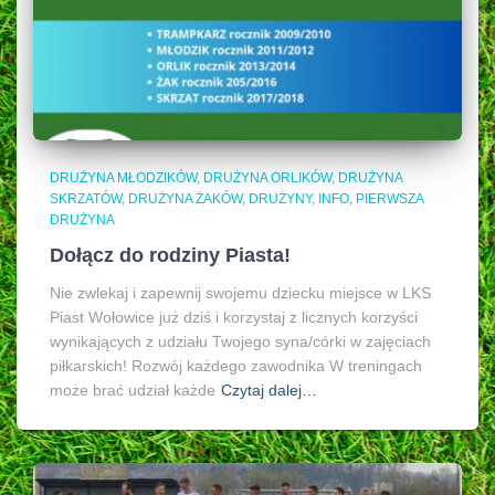
DRUŻYNA MŁODZIKÓW
DRUŻYNA ORLIKÓW
DRUŻYNA
SKRZATÓW
DRUŻYNA ŻAKÓW
DRUŻYNY
INFO
PIERWSZA
DRUŻYNA
Dołącz do rodziny Piasta!
Nie zwlekaj i zapewnij swojemu dziecku miejsce w LKS
Piast Wołowice już dziś i korzystaj z licznych korzyści
wynikających z udziału Twojego syna/córki w zajęciach
piłkarskich! Rozwój każdego zawodnika W treningach
może brać udział każde
Czytaj dalej…